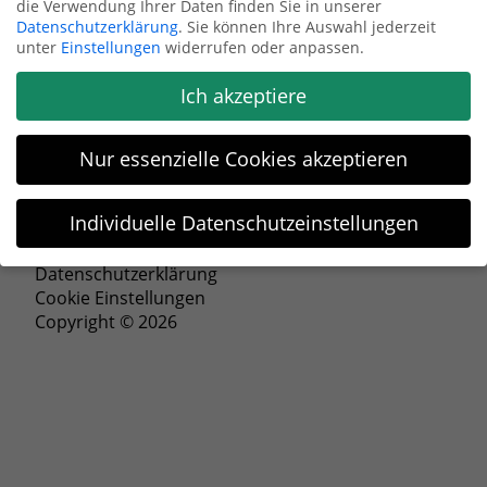
die Verwendung Ihrer Daten finden Sie in unserer
Datenschutzerklärung
.
Sie können Ihre Auswahl jederzeit
Anfrage senden
unter
Einstellungen
widerrufen oder anpassen.
Ich akzeptiere
Nur essenzielle Cookies akzeptieren
Individuelle Datenschutzeinstellungen
Impressum
Datenschutzeinstellungen
Datenschutzerklärung
Cookie Einstellungen
Wenn Sie unter 16 Jahre alt sind und Ihre Zustimmung zu
Copyright © 2026
freiwilligen Diensten geben möchten, müssen Sie Ihre
Erziehungsberechtigten um Erlaubnis bitten.
Wir verwenden Cookies und andere Technologien auf unserer
Website. Einige von ihnen sind essenziell, während andere
uns helfen, diese Website und Ihre Erfahrung zu verbessern.
Personenbezogene Daten können verarbeitet werden (z. B. IP-
Adressen), z. B. für personalisierte Anzeigen und Inhalte oder
Anzeigen- und Inhaltsmessung.
Weitere Informationen über