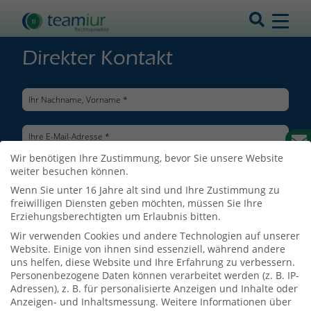
Direkter Kontakt
Wir benötigen Ihre Zustimmung, bevor Sie unsere Website
weiter besuchen können.
Wenn Sie unter 16 Jahre alt sind und Ihre Zustimmung zu
freiwilligen Diensten geben möchten, müssen Sie Ihre
Erziehungsberechtigten um Erlaubnis bitten.
Wir verwenden Cookies und andere Technologien auf unserer
Website. Einige von ihnen sind essenziell, während andere
uns helfen, diese Website und Ihre Erfahrung zu verbessern.
Personenbezogene Daten können verarbeitet werden (z. B. IP-
Adressen), z. B. für personalisierte Anzeigen und Inhalte oder
Ich bin mit der Verarbeitung meiner Daten entsprechend der
Anzeigen- und Inhaltsmessung.
Weitere Informationen über
Datenschutzerklärung
einverstanden.