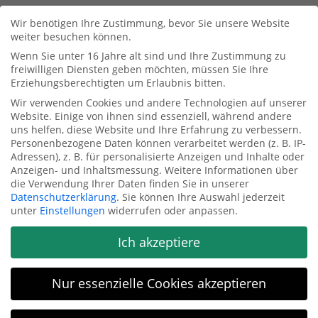
Streitschlichtung
Wir benötigen Ihre Zustimmung, bevor Sie unsere Website
Wir sind nicht bereit oder verpflichtet, an Streitbeilegungsverfahren
weiter besuchen können.
vor einer Verbraucherschlichtungsstelle teilzunehmen.
Wenn Sie unter 16 Jahre alt sind und Ihre Zustimmung zu
Haftung für Inhalte
freiwilligen Diensten geben möchten, müssen Sie Ihre
Erziehungsberechtigten um Erlaubnis bitten.
Als Diensteanbieter sind wir gemäß § 7 Abs.1 TMG für eigene Inhalte
auf diesen Seiten nach den allgemeinen Gesetzen verantwortlich.
Wir verwenden Cookies und andere Technologien auf unserer
Nach §§ 8 bis 10 TMG sind wir als Diensteanbieter jedoch nicht
Website. Einige von ihnen sind essenziell, während andere
verpflichtet, übermittelte oder gespeicherte fremde Informationen zu
uns helfen, diese Website und Ihre Erfahrung zu verbessern.
überwachen oder nach Umständen zu forschen, die auf eine
Personenbezogene Daten können verarbeitet werden (z. B. IP-
rechtswidrige Tätigkeit hinweisen.
Adressen), z. B. für personalisierte Anzeigen und Inhalte oder
Anzeigen- und Inhaltsmessung.
Weitere Informationen über
die Verwendung Ihrer Daten finden Sie in unserer
Verpflichtungen zur Entfernung oder Sperrung der Nutzung von
Datenschutzerklärung
.
Sie können Ihre Auswahl jederzeit
Informationen nach den allgemeinen Gesetzen bleiben hiervon
unter
Einstellungen
widerrufen oder anpassen.
unberührt. Eine diesbezügliche Haftung ist jedoch erst ab dem
Zeitpunkt der Kenntnis einer konkreten Rechtsverletzung möglich. Bei
Ich akzeptiere
Bekanntwerden von entsprechenden Rechtsverletzungen werden wir
diese Inhalte umgehend entfernen.
Nur essenzielle Cookies akzeptieren
Haftung für Links
Unser Angebot enthält Links zu externen Websites Dritter, auf deren
Inhalte wir keinen Einfluss haben. Deshalb können wir für diese