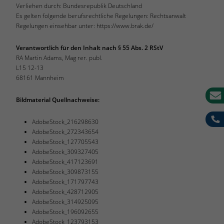
Verliehen durch: Bundesrepublik Deutschland
Es gelten folgende berufsrechtliche Regelungen: Rechtsanwalt
Regelungen einsehbar unter: https://www.brak.de/
Verantwortlich für den Inhalt nach § 55 Abs. 2 RStV
RA Martin Adams, Mag rer. publ.
L15 12-13
68161 Mannheim
Bildmaterial Quellnachweise:
AdobeStock_216298630
AdobeStock_272343654
AdobeStock_127705543
AdobeStock_309327405
AdobeStock_417123691
AdobeStock_309873155
AdobeStock_171797743
AdobeStock_428712905
AdobeStock_314925095
AdobeStock_196092655
AdobeStock_123793153