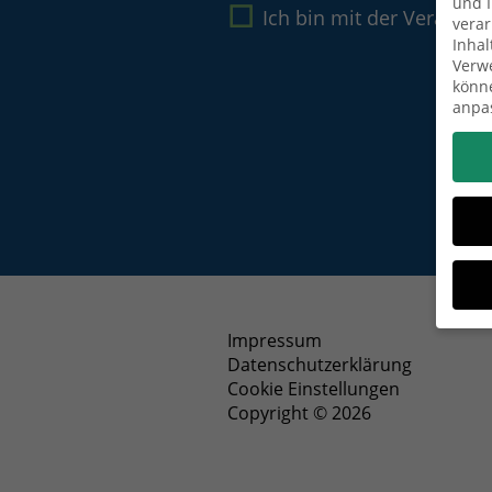
und I
Ich bin mit der Verarbe
verar
Inhal
Verwe
könne
anpa
Impressum
Datenschutzerklärung
Wenn 
Dien
Cookie Einstellungen
Erlau
Copyright © 2026
Wir 
Einig
und I