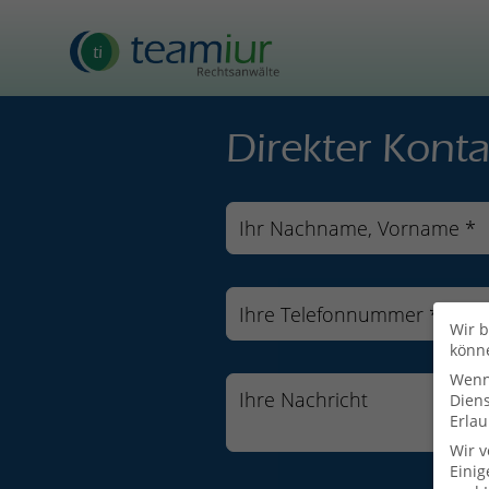
Direkter Konta
Wir b
könn
Wenn 
Dien
Erlau
Wir 
Einig