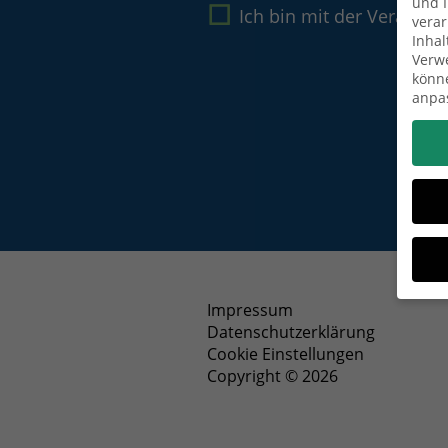
und I
Ich bin mit der Verarbe
verar
Inhal
Verwe
könne
anpa
Impressum
Datenschutzerklärung
Wenn 
Dien
Cookie Einstellungen
Erlau
Copyright © 2026
Wir 
Einig
und I