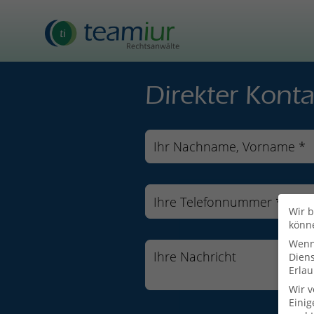
Direkter Konta
Wir b
könn
Wenn 
Dien
Erlau
Wir 
Einig