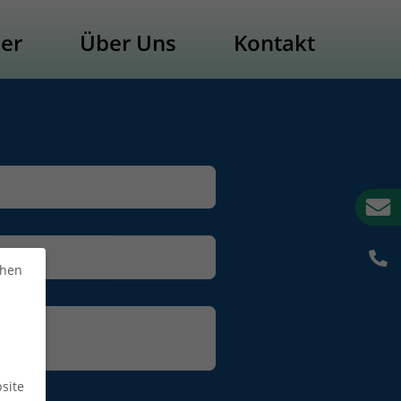
der
Über Uns
Kontakt
chen
site