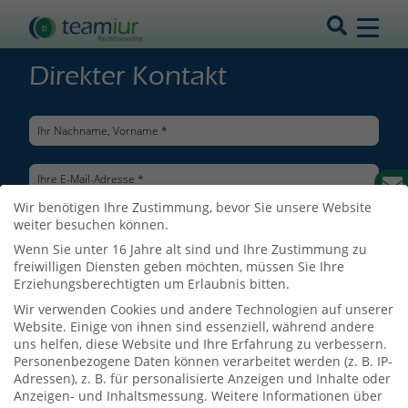
Direkter Kontakt
Wir benötigen Ihre Zustimmung, bevor Sie unsere Website
weiter besuchen können.
Wenn Sie unter 16 Jahre alt sind und Ihre Zustimmung zu
freiwilligen Diensten geben möchten, müssen Sie Ihre
Erziehungsberechtigten um Erlaubnis bitten.
Wir verwenden Cookies und andere Technologien auf unserer
Website. Einige von ihnen sind essenziell, während andere
uns helfen, diese Website und Ihre Erfahrung zu verbessern.
Personenbezogene Daten können verarbeitet werden (z. B. IP-
Adressen), z. B. für personalisierte Anzeigen und Inhalte oder
Ich bin mit der Verarbeitung meiner Daten entsprechend der
Anzeigen- und Inhaltsmessung.
Weitere Informationen über
Datenschutzerklärung
einverstanden.