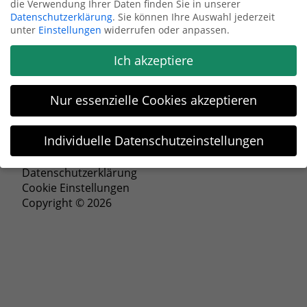
die Verwendung Ihrer Daten finden Sie in unserer
Datenschutzerklärung
.
Sie können Ihre Auswahl jederzeit
Anfrage senden
unter
Einstellungen
widerrufen oder anpassen.
Ich akzeptiere
Nur essenzielle Cookies akzeptieren
Individuelle Datenschutzeinstellungen
Impressum
Datenschutzeinstellungen
Datenschutzerklärung
Cookie Einstellungen
Wenn Sie unter 16 Jahre alt sind und Ihre Zustimmung zu
Copyright © 2026
freiwilligen Diensten geben möchten, müssen Sie Ihre
Erziehungsberechtigten um Erlaubnis bitten.
Wir verwenden Cookies und andere Technologien auf unserer
Website. Einige von ihnen sind essenziell, während andere
uns helfen, diese Website und Ihre Erfahrung zu verbessern.
Personenbezogene Daten können verarbeitet werden (z. B. IP-
Adressen), z. B. für personalisierte Anzeigen und Inhalte oder
Anzeigen- und Inhaltsmessung.
Weitere Informationen über