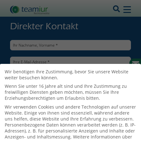
Direkter Kontakt
Wir benötigen Ihre Zustimmung, bevor Sie unsere Website
weiter besuchen können.
Wenn Sie unter 16 Jahre alt sind und Ihre Zustimmung zu
freiwilligen Diensten geben möchten, müssen Sie Ihre
Erziehungsberechtigten um Erlaubnis bitten.
Wir verwenden Cookies und andere Technologien auf unserer
Website. Einige von ihnen sind essenziell, während andere
uns helfen, diese Website und Ihre Erfahrung zu verbessern.
Personenbezogene Daten können verarbeitet werden (z. B. IP-
Adressen), z. B. für personalisierte Anzeigen und Inhalte oder
Ich bin mit der Verarbeitung meiner Daten entsprechend der
Anzeigen- und Inhaltsmessung.
Weitere Informationen über
Datenschutzerklärung
einverstanden.