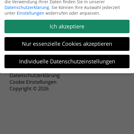
die Verwendung Ihrer Daten finden Sie in unserer
Datenschutzerklärung
.
Sie können Ihre Auswahl jederzeit
Anfrage senden
unter
Einstellungen
widerrufen oder anpassen.
Ich akzeptiere
Nur essenzielle Cookies akzeptieren
Individuelle Datenschutzeinstellungen
Impressum
Datenschutzeinstellungen
Datenschutzerklärung
Cookie Einstellungen
Wenn Sie unter 16 Jahre alt sind und Ihre Zustimmung zu
Copyright © 2026
freiwilligen Diensten geben möchten, müssen Sie Ihre
Erziehungsberechtigten um Erlaubnis bitten.
Wir verwenden Cookies und andere Technologien auf unserer
Website. Einige von ihnen sind essenziell, während andere
uns helfen, diese Website und Ihre Erfahrung zu verbessern.
Personenbezogene Daten können verarbeitet werden (z. B. IP-
Adressen), z. B. für personalisierte Anzeigen und Inhalte oder
Anzeigen- und Inhaltsmessung.
Weitere Informationen über