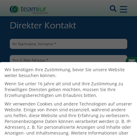
Direkter Kontakt
Wir benötigen Ihre Zustimmung, bevor Sie unsere Website
weiter besuchen können.
Wenn Sie unter 16 Jahre alt sind und Ihre Zustimmung zu
freiwilligen Diensten geben möchten, müssen Sie Ihre
Erziehungsberechtigten um Erlaubnis bitten.
Wir verwenden Cookies und andere Technologien auf unserer
Website. Einige von ihnen sind essenziell, während andere
uns helfen, diese Website und Ihre Erfahrung zu verbessern.
Personenbezogene Daten können verarbeitet werden (z. B. IP-
Adressen), z. B. für personalisierte Anzeigen und Inhalte oder
Ich bin mit der Verarbeitung meiner Daten entsprechend der
Anzeigen- und Inhaltsmessung.
Weitere Informationen über
Datenschutzerklärung
einverstanden.