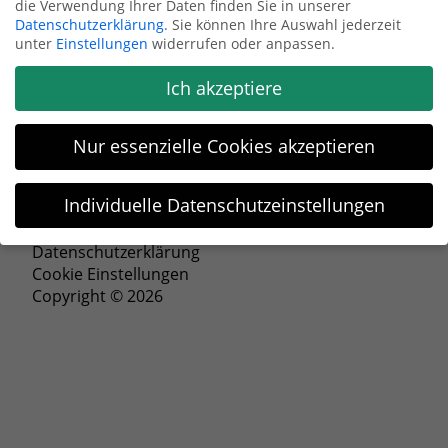
die Verwendung Ihrer Daten finden Sie in unserer
Datenschutzerklärung
.
Sie können Ihre Auswahl jederzeit
Anfrage senden
unter
Einstellungen
widerrufen oder anpassen.
Ich akzeptiere
Nur essenzielle Cookies akzeptieren
Individuelle Datenschutzeinstellungen
Impressum
Datenschutzeinstellungen
Datenschutzerklärung
Cookie Einstellungen
Wenn Sie unter 16 Jahre alt sind und Ihre Zustimmung zu
Copyright © 2026
freiwilligen Diensten geben möchten, müssen Sie Ihre
Erziehungsberechtigten um Erlaubnis bitten.
Wir verwenden Cookies und andere Technologien auf unserer
Website. Einige von ihnen sind essenziell, während andere
uns helfen, diese Website und Ihre Erfahrung zu verbessern.
Personenbezogene Daten können verarbeitet werden (z. B. IP-
Adressen), z. B. für personalisierte Anzeigen und Inhalte oder
Anzeigen- und Inhaltsmessung.
Weitere Informationen über