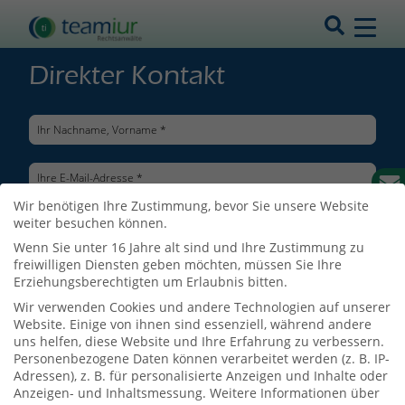
Direkter Kontakt
Wir benötigen Ihre Zustimmung, bevor Sie unsere Website
weiter besuchen können.
Wenn Sie unter 16 Jahre alt sind und Ihre Zustimmung zu
freiwilligen Diensten geben möchten, müssen Sie Ihre
Erziehungsberechtigten um Erlaubnis bitten.
Wir verwenden Cookies und andere Technologien auf unserer
Website. Einige von ihnen sind essenziell, während andere
uns helfen, diese Website und Ihre Erfahrung zu verbessern.
Personenbezogene Daten können verarbeitet werden (z. B. IP-
Adressen), z. B. für personalisierte Anzeigen und Inhalte oder
Ich bin mit der Verarbeitung meiner Daten entsprechend der
Anzeigen- und Inhaltsmessung.
Weitere Informationen über
Datenschutzerklärung
einverstanden.