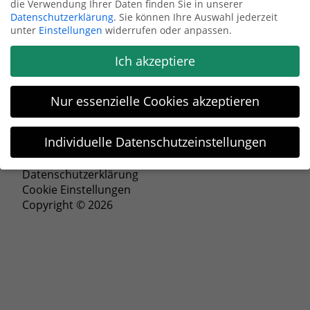
die Verwendung Ihrer Daten finden Sie in unserer
Datenschutzerklärung
.
Sie können Ihre Auswahl jederzeit
Anfrage senden
unter
Einstellungen
widerrufen oder anpassen.
Ich akzeptiere
Nur essenzielle Cookies akzeptieren
Individuelle Datenschutzeinstellungen
Impressum
Datenschutzeinstellungen
Datenschutzerklärung
Cookie Einstellungen
Wenn Sie unter 16 Jahre alt sind und Ihre Zustimmung zu
Copyright © 2026
freiwilligen Diensten geben möchten, müssen Sie Ihre
Erziehungsberechtigten um Erlaubnis bitten.
Wir verwenden Cookies und andere Technologien auf unserer
Website. Einige von ihnen sind essenziell, während andere
uns helfen, diese Website und Ihre Erfahrung zu verbessern.
Personenbezogene Daten können verarbeitet werden (z. B. IP-
Adressen), z. B. für personalisierte Anzeigen und Inhalte oder
Anzeigen- und Inhaltsmessung.
Weitere Informationen über