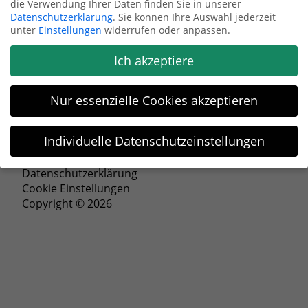
die Verwendung Ihrer Daten finden Sie in unserer
Datenschutzerklärung
.
Sie können Ihre Auswahl jederzeit
Anfrage senden
unter
Einstellungen
widerrufen oder anpassen.
Ich akzeptiere
Nur essenzielle Cookies akzeptieren
Individuelle Datenschutzeinstellungen
Impressum
Datenschutzeinstellungen
Datenschutzerklärung
Cookie Einstellungen
Wenn Sie unter 16 Jahre alt sind und Ihre Zustimmung zu
Copyright © 2026
freiwilligen Diensten geben möchten, müssen Sie Ihre
Erziehungsberechtigten um Erlaubnis bitten.
Wir verwenden Cookies und andere Technologien auf unserer
Website. Einige von ihnen sind essenziell, während andere
uns helfen, diese Website und Ihre Erfahrung zu verbessern.
Personenbezogene Daten können verarbeitet werden (z. B. IP-
Adressen), z. B. für personalisierte Anzeigen und Inhalte oder
Anzeigen- und Inhaltsmessung.
Weitere Informationen über