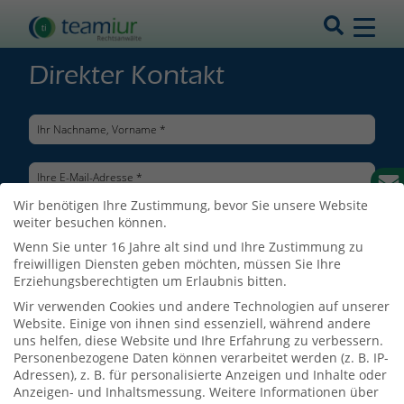
Direkter Kontakt
Wir benötigen Ihre Zustimmung, bevor Sie unsere Website
weiter besuchen können.
Wenn Sie unter 16 Jahre alt sind und Ihre Zustimmung zu
freiwilligen Diensten geben möchten, müssen Sie Ihre
Erziehungsberechtigten um Erlaubnis bitten.
Wir verwenden Cookies und andere Technologien auf unserer
Website. Einige von ihnen sind essenziell, während andere
uns helfen, diese Website und Ihre Erfahrung zu verbessern.
Personenbezogene Daten können verarbeitet werden (z. B. IP-
Adressen), z. B. für personalisierte Anzeigen und Inhalte oder
Ich bin mit der Verarbeitung meiner Daten entsprechend der
Anzeigen- und Inhaltsmessung.
Weitere Informationen über
Datenschutzerklärung
einverstanden.