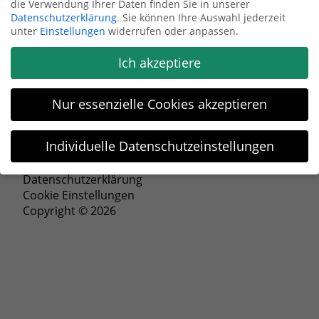
die Verwendung Ihrer Daten finden Sie in unserer
Datenschutzerklärung
.
Sie können Ihre Auswahl jederzeit
Anfrage senden
unter
Einstellungen
widerrufen oder anpassen.
Ich akzeptiere
Nur essenzielle Cookies akzeptieren
Individuelle Datenschutzeinstellungen
Impressum
Datenschutzeinstellungen
Datenschutzerklärung
Cookie Einstellungen
Wenn Sie unter 16 Jahre alt sind und Ihre Zustimmung zu
Copyright © 2026
freiwilligen Diensten geben möchten, müssen Sie Ihre
Erziehungsberechtigten um Erlaubnis bitten.
Wir verwenden Cookies und andere Technologien auf unserer
Website. Einige von ihnen sind essenziell, während andere
uns helfen, diese Website und Ihre Erfahrung zu verbessern.
Personenbezogene Daten können verarbeitet werden (z. B. IP-
Adressen), z. B. für personalisierte Anzeigen und Inhalte oder
Anzeigen- und Inhaltsmessung.
Weitere Informationen über