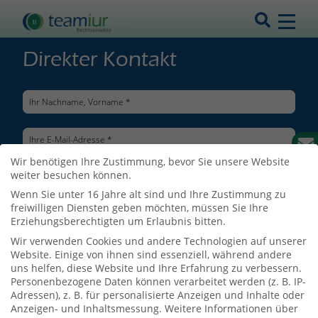
Direkter Kontakt
Wir benötigen Ihre Zustimmung, bevor Sie unsere Website
weiter besuchen können.
Wenn Sie unter 16 Jahre alt sind und Ihre Zustimmung zu
freiwilligen Diensten geben möchten, müssen Sie Ihre
Erziehungsberechtigten um Erlaubnis bitten.
Wir verwenden Cookies und andere Technologien auf unserer
Website. Einige von ihnen sind essenziell, während andere
uns helfen, diese Website und Ihre Erfahrung zu verbessern.
Personenbezogene Daten können verarbeitet werden (z. B. IP-
Adressen), z. B. für personalisierte Anzeigen und Inhalte oder
Ich bin mit der Verarbeitung meiner Daten entsprechend der
Anzeigen- und Inhaltsmessung.
Weitere Informationen über
Datenschutzerklärung
einverstanden.