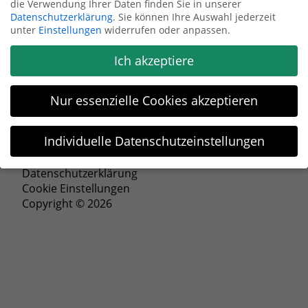
die Verwendung Ihrer Daten finden Sie in unserer
Datenschutzerklärung
.
Sie können Ihre Auswahl jederzeit
Anfrage senden
unter
Einstellungen
widerrufen oder anpassen.
Ich akzeptiere
Nur essenzielle Cookies akzeptieren
Individuelle Datenschutzeinstellungen
Impressum
Datenschutzeinstellungen
Datenschutzerklärung
Cookie Einstellungen
Wenn Sie unter 16 Jahre alt sind und Ihre Zustimmung zu
Copyright © 2026
freiwilligen Diensten geben möchten, müssen Sie Ihre
Erziehungsberechtigten um Erlaubnis bitten.
Wir verwenden Cookies und andere Technologien auf unserer
Website. Einige von ihnen sind essenziell, während andere
uns helfen, diese Website und Ihre Erfahrung zu verbessern.
Personenbezogene Daten können verarbeitet werden (z. B. IP-
Adressen), z. B. für personalisierte Anzeigen und Inhalte oder
Anzeigen- und Inhaltsmessung.
Weitere Informationen über