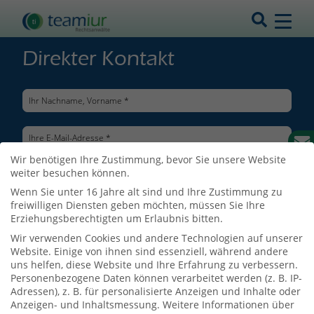
Direkter Kontakt
Wir benötigen Ihre Zustimmung, bevor Sie unsere Website
weiter besuchen können.
Wenn Sie unter 16 Jahre alt sind und Ihre Zustimmung zu
freiwilligen Diensten geben möchten, müssen Sie Ihre
Erziehungsberechtigten um Erlaubnis bitten.
Wir verwenden Cookies und andere Technologien auf unserer
Website. Einige von ihnen sind essenziell, während andere
uns helfen, diese Website und Ihre Erfahrung zu verbessern.
Personenbezogene Daten können verarbeitet werden (z. B. IP-
Adressen), z. B. für personalisierte Anzeigen und Inhalte oder
Ich bin mit der Verarbeitung meiner Daten entsprechend der
Anzeigen- und Inhaltsmessung.
Weitere Informationen über
Datenschutzerklärung
einverstanden.