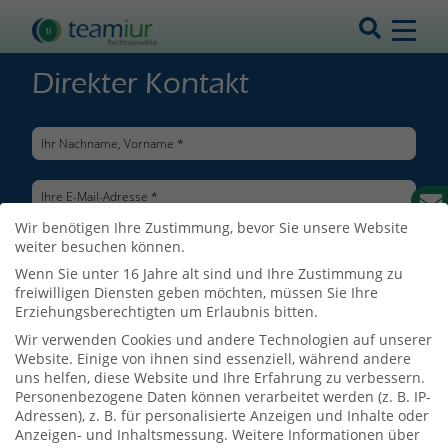
Direkter Kontakt
Wir benötigen Ihre Zustimmung, bevor Sie unsere Website
weiter besuchen können.
Wenn Sie unter 16 Jahre alt sind und Ihre Zustimmung zu
freiwilligen Diensten geben möchten, müssen Sie Ihre
Erziehungsberechtigten um Erlaubnis bitten.
Wir verwenden Cookies und andere Technologien auf unserer
Website. Einige von ihnen sind essenziell, während andere
uns helfen, diese Website und Ihre Erfahrung zu verbessern.
Personenbezogene Daten können verarbeitet werden (z. B. IP-
Adressen), z. B. für personalisierte Anzeigen und Inhalte oder
Ich bin mit der Verarbeitung meiner Daten entsprechend der
Anzeigen- und Inhaltsmessung.
Weitere Informationen über
Datenschutzerklärung
einverstanden.