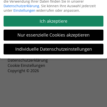
die Verwendung Ihrer Daten finden Sie in unserer
Datenschutzerklärung
.
Sie können Ihre Auswahl jederzeit
Anfrage senden
unter
Einstellungen
widerrufen oder anpassen.
Ich akzeptiere
Nur essenzielle Cookies akzeptieren
Individuelle Datenschutzeinstellungen
Impressum
Datenschutzeinstellungen
Datenschutzerklärung
Cookie Einstellungen
Wenn Sie unter 16 Jahre alt sind und Ihre Zustimmung zu
Copyright © 2026
freiwilligen Diensten geben möchten, müssen Sie Ihre
Erziehungsberechtigten um Erlaubnis bitten.
Wir verwenden Cookies und andere Technologien auf unserer
Website. Einige von ihnen sind essenziell, während andere
uns helfen, diese Website und Ihre Erfahrung zu verbessern.
Personenbezogene Daten können verarbeitet werden (z. B. IP-
Adressen), z. B. für personalisierte Anzeigen und Inhalte oder
Anzeigen- und Inhaltsmessung.
Weitere Informationen über