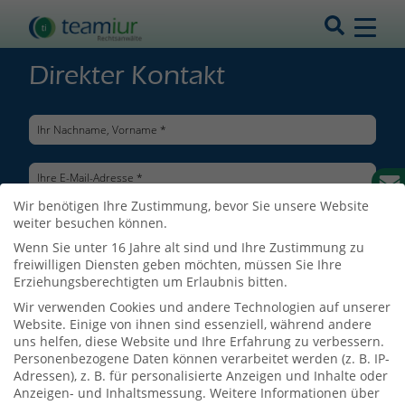
Direkter Kontakt
Wir benötigen Ihre Zustimmung, bevor Sie unsere Website
weiter besuchen können.
Wenn Sie unter 16 Jahre alt sind und Ihre Zustimmung zu
freiwilligen Diensten geben möchten, müssen Sie Ihre
Erziehungsberechtigten um Erlaubnis bitten.
Wir verwenden Cookies und andere Technologien auf unserer
Website. Einige von ihnen sind essenziell, während andere
uns helfen, diese Website und Ihre Erfahrung zu verbessern.
Personenbezogene Daten können verarbeitet werden (z. B. IP-
Adressen), z. B. für personalisierte Anzeigen und Inhalte oder
Ich bin mit der Verarbeitung meiner Daten entsprechend der
Anzeigen- und Inhaltsmessung.
Weitere Informationen über
Datenschutzerklärung
einverstanden.