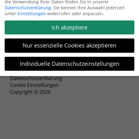
die Verwendung Ihrer Daten finden Sie in unserer
Datenschutzerklärung
.
Sie können Ihre Auswahl jederzeit
Anfrage senden
unter
Einstellungen
widerrufen oder anpassen.
Ich akzeptiere
Nur essenzielle Cookies akzeptieren
Individuelle Datenschutzeinstellungen
Impressum
Datenschutzeinstellungen
Datenschutzerklärung
Cookie Einstellungen
Wenn Sie unter 16 Jahre alt sind und Ihre Zustimmung zu
Copyright © 2026
freiwilligen Diensten geben möchten, müssen Sie Ihre
Erziehungsberechtigten um Erlaubnis bitten.
Wir verwenden Cookies und andere Technologien auf unserer
Website. Einige von ihnen sind essenziell, während andere
uns helfen, diese Website und Ihre Erfahrung zu verbessern.
Personenbezogene Daten können verarbeitet werden (z. B. IP-
Adressen), z. B. für personalisierte Anzeigen und Inhalte oder
Anzeigen- und Inhaltsmessung.
Weitere Informationen über