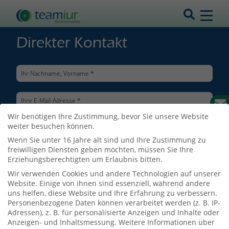
Direkter Kontakt
Wir benötigen Ihre Zustimmung, bevor Sie unsere Website
weiter besuchen können.
Wenn Sie unter 16 Jahre alt sind und Ihre Zustimmung zu
freiwilligen Diensten geben möchten, müssen Sie Ihre
Erziehungsberechtigten um Erlaubnis bitten.
Wir verwenden Cookies und andere Technologien auf unserer
Website. Einige von ihnen sind essenziell, während andere
uns helfen, diese Website und Ihre Erfahrung zu verbessern.
Personenbezogene Daten können verarbeitet werden (z. B. IP-
Adressen), z. B. für personalisierte Anzeigen und Inhalte oder
Ich bin mit der Verarbeitung meiner Daten entsprechend der
Anzeigen- und Inhaltsmessung.
Weitere Informationen über
Datenschutzerklärung
einverstanden.