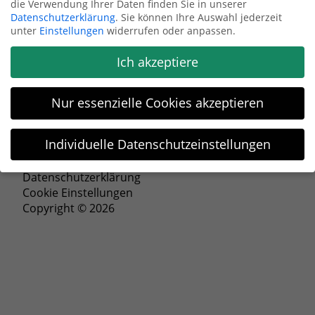
die Verwendung Ihrer Daten finden Sie in unserer
Datenschutzerklärung
.
Sie können Ihre Auswahl jederzeit
Anfrage senden
unter
Einstellungen
widerrufen oder anpassen.
Ich akzeptiere
Nur essenzielle Cookies akzeptieren
Individuelle Datenschutzeinstellungen
Impressum
Datenschutzeinstellungen
Datenschutzerklärung
Cookie Einstellungen
Wenn Sie unter 16 Jahre alt sind und Ihre Zustimmung zu
Copyright © 2026
freiwilligen Diensten geben möchten, müssen Sie Ihre
Erziehungsberechtigten um Erlaubnis bitten.
Wir verwenden Cookies und andere Technologien auf unserer
Website. Einige von ihnen sind essenziell, während andere
uns helfen, diese Website und Ihre Erfahrung zu verbessern.
Personenbezogene Daten können verarbeitet werden (z. B. IP-
Adressen), z. B. für personalisierte Anzeigen und Inhalte oder
Anzeigen- und Inhaltsmessung.
Weitere Informationen über