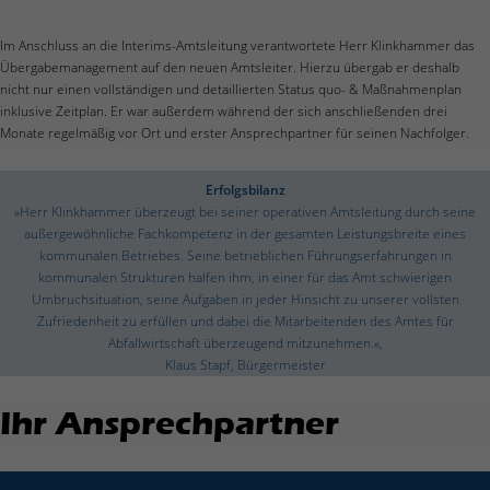
Wenn Sie unter 16 Jahre alt sind und Ihre Zustimmung zu
freiwilligen Diensten geben möchten, müssen Sie Ihre
Im Anschluss an die Interims-Amtsleitung verantwortete Herr Klinkhammer das
Erziehungsberechtigten um Erlaubnis bitten.
Übergabemanagement auf den neuen Amtsleiter. Hierzu übergab er deshalb
Wir verwenden Cookies und andere Technologien auf unserer
nicht nur einen vollständigen und detaillierten Status quo- & Maßnahmenplan
Website. Einige von ihnen sind essenziell, während andere
inklusive Zeitplan. Er war außerdem während der sich anschließenden drei
uns helfen, diese Website und Ihre Erfahrung zu verbessern.
Monate regelmäßig vor Ort und erster Ansprechpartner für seinen Nachfolger.
Personenbezogene Daten können verarbeitet werden (z. B. IP-
Adressen), z. B. für personalisierte Anzeigen und Inhalte oder
Anzeigen- und Inhaltsmessung.
Weitere Informationen über
Erfolgsbilanz
die Verwendung Ihrer Daten finden Sie in unserer
»Herr Klinkhammer überzeugt bei seiner operativen Amtsleitung durch seine
Datenschutzerklärung
.
außergewöhnliche Fachkompetenz in der gesamten Leistungsbreite eines
Hier finden Sie eine Übersicht über alle verwendeten Cookies.
kommunalen Betriebes. Seine betrieblichen Führungserfahrungen in
Sie können Ihre Einwilligung zu ganzen Kategorien geben
kommunalen Strukturen halfen ihm, in einer für das Amt schwierigen
oder sich weitere Informationen anzeigen lassen und so nur
Umbruchsituation, seine Aufgaben in jeder Hinsicht zu unserer vollsten
bestimmte Cookies auswählen.
Zufriedenheit zu erfüllen und dabei die Mitarbeitenden des Amtes für
Abfallwirtschaft überzeugend mitzunehmen.«,
Alle akzeptieren
Speichern
Klaus Stapf, Bürgermeister
Nur essenzielle Cookies akzeptieren
Ihr Ansprechpartner
Zurück
Datenschutzeinstellungen