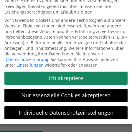
inklusive
Wenn Sie unter 16 Jahre alt sind und Ihre Zustimmung zu
freiwilligen Diensten geben möchten, müssen Sie Ihre
Erziehungsberechtigten um Erlaubnis bitten.
Wir verwenden Cookies und andere Technologien auf unserer
Website. Einige von ihnen sind essenziell, während andere
Mit dem Auftrag des Interimsmanagement waren überdies weitere Projekte
uns helfen, diese Website und Ihre Erfahrung zu verbessern.
verbunden: Zum einen die Bewertung der bestehenden Strukturen und Prozesse
Personenbezogene Daten können verarbeitet werden (z. B. IP-
im Amt sowie der vorhandenen Gutachten und deren Umsetzungsgrad. Dies
Adressen), z. B. für personalisierte Anzeigen und Inhalte oder
mündete in einer Erst-Analyse der notwendigen Optimierungsprojekte für das
Anzeigen- und Inhaltsmessung.
Weitere Informationen über
AfA. Zum anderen war eine erste Analyse der möglichen Rechts- und
die Verwendung Ihrer Daten finden Sie in unserer
Datenschutzerklärung
.
Sie können Ihre Auswahl jederzeit
Betriebsformen für eine Neuordnung des Amtes durchgeführt worden. In den
unter
Einstellungen
widerrufen oder anpassen.
ersten Monaten lag der Fokus der Arbeit folglich auf der Identifikation von
Optimierungspotentialen in der Organisation. Im Zusammenspiel der
Entscheidungsträger des Amtes und der Erfahrung von Herrn Klinkhammer
Ich akzeptiere
konnten in den Folgemonaten sinnvolle Handlungsempfehlungen und
Organisationsalternativen entwickelt werden. Viele der Projekte und
Nur essenzielle Cookies akzeptieren
Änderungsprozesse wurden bereits während der Amtszeit von Herrn
Klinkhammer angestoßen..
Individuelle Datenschutzeinstellungen
Übergabemanagement
Datenschutzeinstellungen