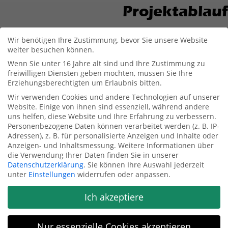
Projektablauf
Wir benötigen Ihre Zustimmung, bevor Sie unsere Website
weiter besuchen können.
Die Verantwortlichen der Stadtwerke sowie die zentrale Vergabestelle der Stadt
Wenn Sie unter 16 Jahre alt sind und Ihre Zustimmung zu
Primasens wurden über einen Zeitraum von insgesamt neun Monaten von drei
freiwilligen Diensten geben möchten, müssen Sie Ihre
unserer Berater aus dem Bereich „Ausschreibungen & Vergabemanagement“
Erziehungsberechtigten um Erlaubnis bitten.
begleitet und unterstützt. Für alle drei Vergabeverfahren stand dem
Wir verwenden Cookies und andere Technologien auf unserer
Auftragnehmer dabei ein einziger Projektleiter als direkter Ansprechpartner zur
Website. Einige von ihnen sind essenziell, während andere
Verfügung. Dadurch lag die Abstimmung und Steuerung der einzelnen Projekte in
uns helfen, diese Website und Ihre Erfahrung zu verbessern.
einer Hand und konnte somit möglichst effizient ablaufen.
Personenbezogene Daten können verarbeitet werden (z. B. IP-
Adressen), z. B. für personalisierte Anzeigen und Inhalte oder
Die Sektorenverordnung stellt mit ihren Besonderheiten in vielen Fällen eine
Anzeigen- und Inhaltsmessung.
Weitere Informationen über
Herausforderung für die Verantwortlichen in den Fachabteilungen und die
die Verwendung Ihrer Daten finden Sie in unserer
Vergabestellen dar. In Kombination mit einem komplexen
Datenschutzerklärung
.
Sie können Ihre Auswahl jederzeit
unter
Einstellungen
widerrufen oder anpassen.
Beschaffungsgegenstand bedarf es einer genauen Leistungsbeschreibung und
passender vertraglicher Regelungen, um ein bestmögliches
Ausschreibungsergebnis zu erreichen. Teilweise fällt die Vorbereitung und
Ich akzeptiere
Umsetzung solcher Vergabeverfahren den Vergabestellen, zum Beispiel aufgrund
fehlender Erfahrung mit dem Beschaffungsgegenstand, schwer. Daher bietet sich
in diesen Fällen die punktuelle Unterstützung von externen Beratern an, die auf
Nur essenzielle Cookies akzeptieren