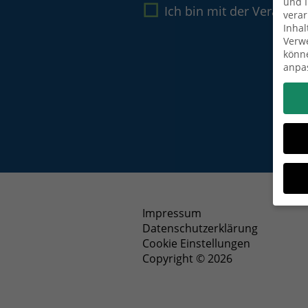
und I
Ich bin mit der Verarbe
verar
Inhal
Verwe
könne
anpa
Impressum
Datenschutzerklärung
Wenn 
Dien
Cookie Einstellungen
Erlau
Copyright © 2026
Wir 
Einig
und I