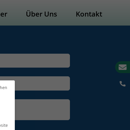
der
Über Uns
Kontakt
chen
site