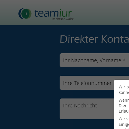
Direkter Konta
Wir b
könn
Wenn 
Dien
Erlau
Wir 
Einig