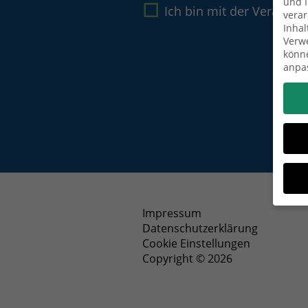
und I
Ich bin mit der Verarbe
verar
Inhal
Verwe
könne
anpa
Impressum
Datenschutzerklärung
Wenn 
Dien
Cookie Einstellungen
Erlau
Copyright © 2026
Wir 
Einig
und I