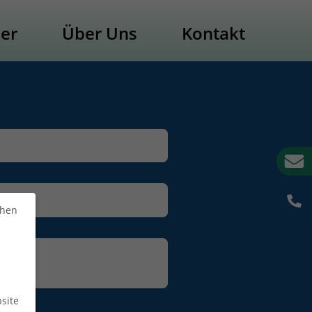
der
Über Uns
Kontakt
chen
site