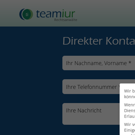
Direkter Konta
Wir b
könn
Wenn 
Dien
Erlau
Wir 
Einig